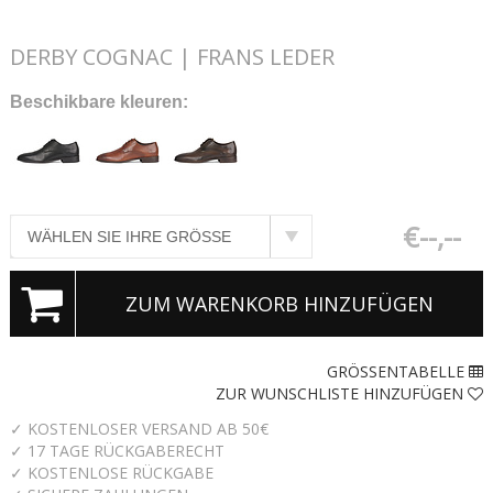
DERBY COGNAC | FRANS LEDER
Beschikbare kleuren:
€--,--
ZUM WARENKORB HINZUFÜGEN
GRÖSSENTABELLE
ZUR WUNSCHLISTE HINZUFÜGEN
✓ KOSTENLOSER VERSAND AB 50€
✓ 17 TAGE RÜCKGABERECHT
✓ KOSTENLOSE RÜCKGABE