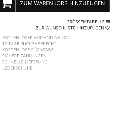
ZUM WARENKORB HINZUFÜGEN
GRÖSSENTABELLE
ZUR WUNSCHLISTE HINZUFÜGEN
 KOSTENLOSER VERSAND AB 50€
 17 TAGE RÜCKGABERECHT
 KOSTENLOSE RÜCKGABE
 SICHERE ZAHLUNGEN
 SCHNELLE LIEFERUNG
 LEDERSCHUHE