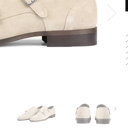
✓
✓
✓
✓
✓
✓
›