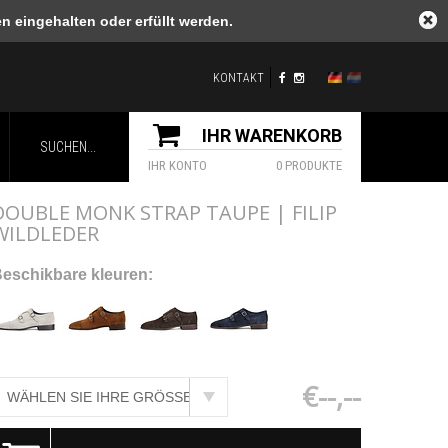
 eingehalten oder erfüllt werden.
KONTAKT
IHR WARENKORB
IHR KONTO
0 PRODUKTE
DOUBLE MONK STRAP TAUPE | FILIP
WILDLEDER
eschikbare kleuren:
€--,--