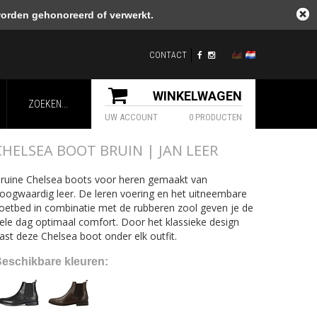
worden gehonoreerd of verwerkt.
CONTACT
WINKELWAGEN
UW ACCOUNT
0 PRODUCTEN
CHELSEA BOOT BRUIN | JAN LEER
ruine Chelsea boots voor heren gemaakt van
oogwaardig leer. De leren voering en het uitneembare
oetbed in combinatie met de rubberen zool geven je de
ele dag optimaal comfort. Door het klassieke design
ast deze Chelsea boot onder elk outfit.
eschikbare kleuren: