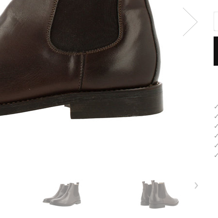
✓
✓
✓
✓
✓
✓
›