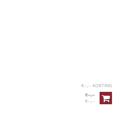
€--,-- KORTING
€--,--
€--,--