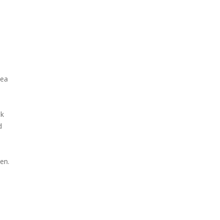
sea
jk
d
en.