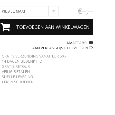
€--,--
TOEVOEGEN AAN WINKELWAGEN
MAATTABEL
AAN VERLANGLIJST TOEVOEGEN
 GRATIS VERZENDING VANAF EUR 50,-
 14 DAGEN BEDENKTIJD
 GRATIS RETOUR
 VEILIG BETALEN
 SNELLE LEVERING
 LEREN SCHOENEN