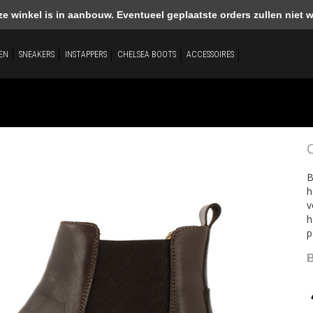
winkel is in aanbouw. Eventueel geplaatste orders zullen niet 
EN
SNEAKERS
INSTAPPERS
CHELSEA BOOTS
ACCESSOIRES
B
h
v
h
p
B